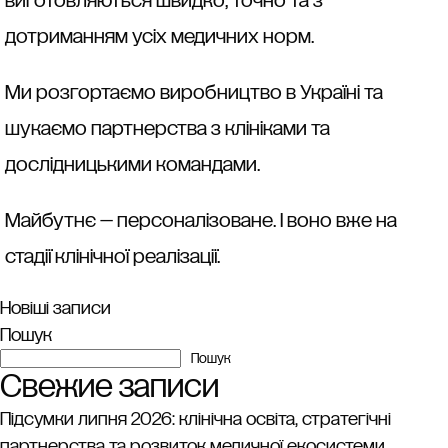
виготовляються швидко, точно та з
дотриманням усіх медичних норм.
Ми розгортаємо виробництво в Україні та
шукаємо партнерства з клініками та
дослідницькими командами.
Майбутнє — персоналізоване. І воно вже на
стадії клінічної реалізації.
Навігація
Новіші записи
Пошук
за
Пошук
Свежие записи
записами
Підсумки липня 2026: клінічна освіта, стратегічні
партнерства та розвиток медичної екосистеми