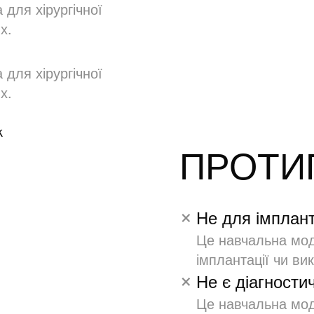
для хірургічної
х.
для хірургічної
х.
ПРОТИ
Не для імплант
Це навчальна моде
імплантації чи ви
Не є діагности
Це навчальна моде