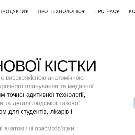
▾
▾
▾
ПРОДУКТИ
ПРО ТЕХНОЛОГІЮ
ПРО НАС
К
НОВОЇ КІСТКИ
и є високоякісною анатомічною
ургічного планування та медичної
м точної адитивної технології,
и та деталі людської тазової
м для студентів, лікарів і
 анатомічні взаємозв’язки,