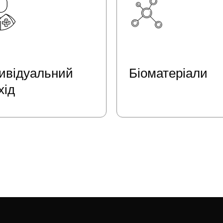
дивідуальний
Біоматеріали
хід