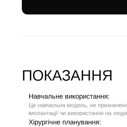
ПОКАЗАННЯ
Навчальне використання:
Це навчальна модель, не призначена 
імплантації чи використання на людя
Хірургічне планування: