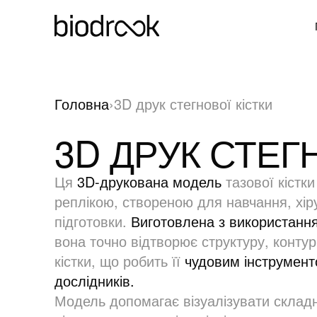
Головна
›
3D друк стегнової кістки
3D ДРУК СТЕГ
Ця
3D-друкована модель
тазової кістк
реплікою, створеною для навчання, хір
підготовки.
Виготовлена з використання
вона точно відтворює структуру, контур
кістки, що робить її
чудовим інструменто
дослідників.
Модель допомагає візуалізувати складні