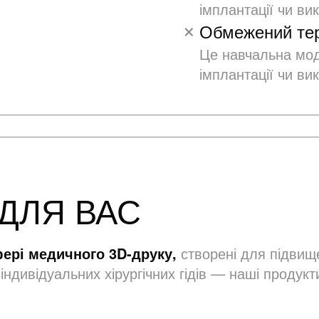
імплантації чи ви
Обмежений тер
Це навчальна моде
імплантації чи ви
ДЛЯ ВАС
фері медичного 3D-друку,
створені для підвище
індивідуальних хірургічних гідів — наші продук