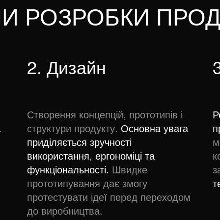
ПИ РОЗРОБКИ ПРОД
2. Дизайн
Створення концепцій, прототипів і
Р
.
структури продукту.
Основна увага
п
приділяється зручності
м
використання, ергономіці та
к
функціональності.
Швидке
з
прототипування дає змогу
т
протестувати ідеї перед переходом
до виробництва.