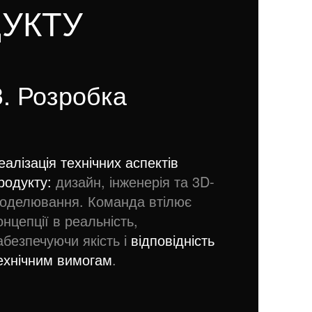
УКТУ
3. Розробка
еалізація технічних аспектів
родукту:
дизайн, інженерія та 3D-
оделювання. Команда втілює
онцепції в реальність,
абезпечуючи якість і
відповідність
ехнічним вимогам
.