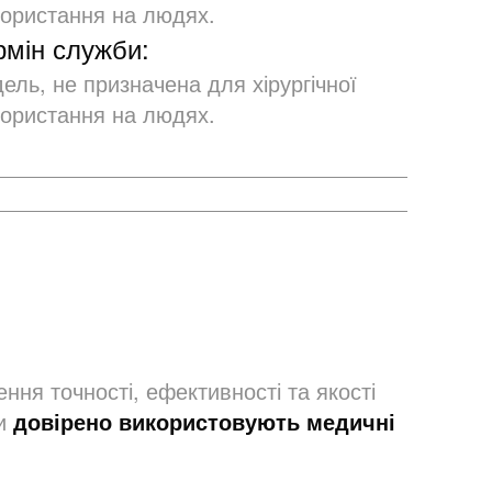
користання на людях.
мін служби:
ль, не призначена для хірургічної
користання на людях.
ння точності, ефективності та якості
ти
довірено використовують медичні