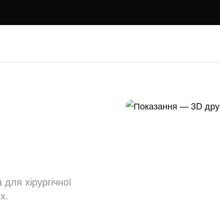
для хірургічної
х.