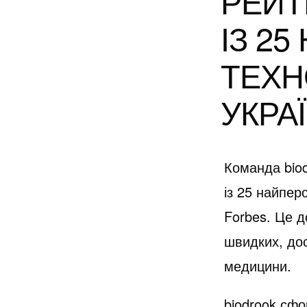
РЕЙТ
ІЗ 2
ТЕХН
УКРА
Команда biod
із 25 найпер
Forbes. Це д
швидких, дос
медицини.
biodrook сфо