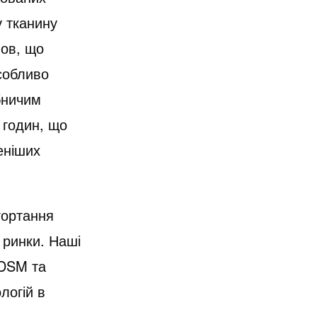
у тканину
нов, що
собливо
бничим
 годин, що
еніших
гортання
 ринки. Наші
 DSM та
логій в