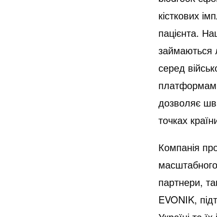
кісткових ім
пацієнта. На
займаються л
серед війсь
платформам, 
дозволяє шв
точках країн
Компанія про
масштабного 
партнери, та
EVONIK, підт
Україні та їх