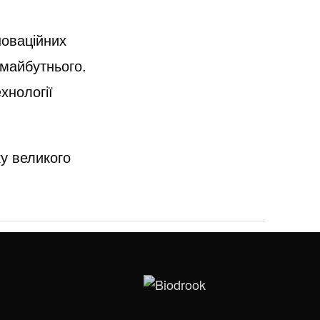
новаційних
 майбутнього.
хнології
у великого