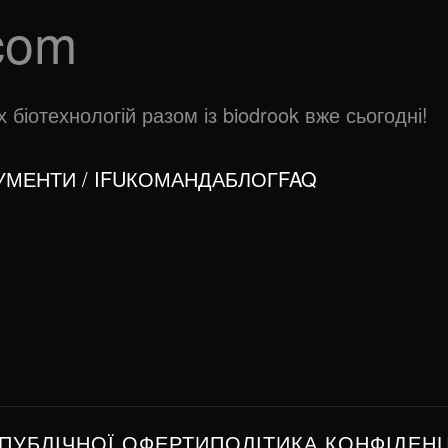
com
біотехнологій разом із biodrook вже сьогодні!
МЕНТИ / IFU
КОМАНДА
БЛОГ
FAQ
 ПУБЛІЧНОЇ ОФЕРТИ
ПОЛІТИКА КОНФІДЕН