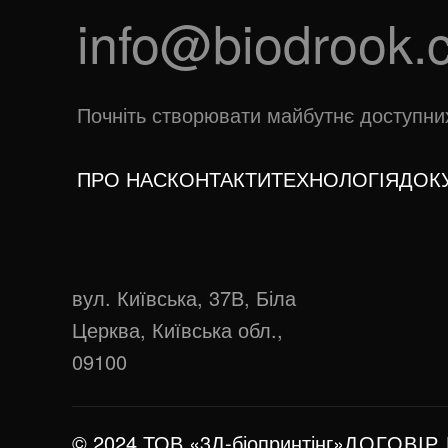
info@biodrook.
Почніть створювати майбутнє доступних 
ПРО НАС
КОНТАКТИ
ТЕХНОЛОГІЯ
ДОКУ
вул. Київська, 37В, Біла
Церква, Київська обл.,
09100
© 2024 ТОВ «3Д-біопринтінг»
ДОГОВІР