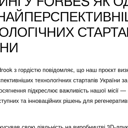
ИНГУ FORBES ЯК О
5 НАЙПЕРСПЕКТИВН
ОЛОГІЧНИХ СТАРТА
ЇНИ
rook з гордістю повідомляє, що наш проєкт ви
спективніших технологічних стартапів України за
осягнення підкреслює важливість нашої місії —
тупних та інноваційних рішень для регенератив
кусував свою діяльність на виробництві 3D-дру