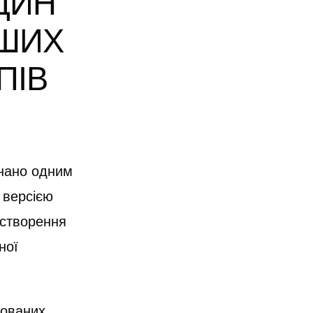
ДИН
ІШИХ
ПІВ
знано одним
 версією
 створення
ної
кованих