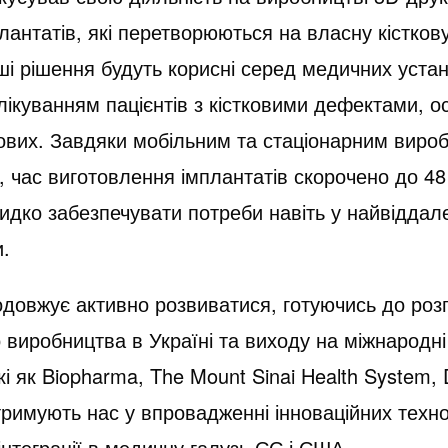
плантатів, які перетворюються на власну кістков
ші рішення будуть корисні серед медичних уста
ікуванням пацієнтів з кістковими дефектами, о
кових. Завдяки мобільним та стаціонарним виро
час виготовлення імплантатів скорочено до 48
идко забезпечувати потреби навіть у найвіддал
и.
довжує активно розвиватися, готуючись до роз
виробництва в Україні та виходу на міжнародні
кі як Biopharma, The Mount Sinai Health System,
римують нас у впровадженні інноваційних техно
 інтеграції в медичну галузь ЄС і США.